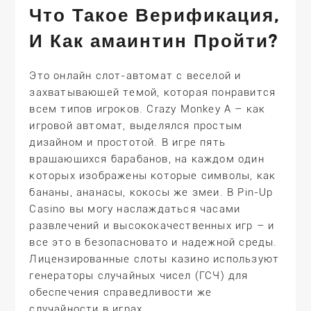
Что Такое Верификация,
И Как амаинтин Пройти?
Это онлайн слот-автомат с веселой и
захватывающей темой, которая понравится
всем типов игроков. Crazy Monkey A – как
игровой автомат, выделялся простым
дизайном и простотой. В игре пять
вращающихся барабанов, на каждом один
которых изображены которые символы, как
бананы, ананасы, кокосы же змеи. В Pin-Up
Casino вы могу наслаждаться часами
развлечений и высококачественных игр – и
все это в безопасновато и надежной среды.
Лицензированные слоты казино используют
генераторы случайных чисел (ГСЧ) для
обеспечения справедливости же
случайности в играх.