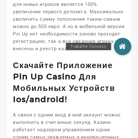
для новых игроков является 100%
увеличение первого депозита. Максимально
увеличить сумму пополнения таким самым
можно до 500 евро. А но в мобильной версии
Pin Up нет необходимости заново проходит
регистрацию, так а все сведения игрока уже
внесены и реестр казино.
Скачайте Приложение
Pin Up Casino Для
Мобильных Устройств
Ios/android!
А связи с одним вход в мой аккаунт можно
выполнить в считанные секунд. Казино
работает надзором управлением одних
одним самых уважаемых и инновационных