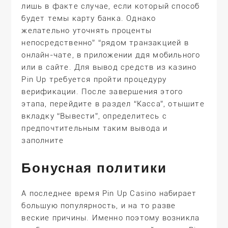
лишь в факте случае, если который способ
будет темы карту банка. Однако
желательно уточнять проценты
непосредственно” “рядом транзакцией в
онлайн-чате, в приложении ддя мобильного
или в сайте. Для вывод средств из казино
Pin Up требуется пройти процедуру
верификации. После завершения этого
этапа, перейдите в раздел “Касса”, отыщите
вкладку “Вывести”, определитесь с
предпочтительным таким вывода и
заполните
Бонусная политики
А последнее время Pin Up Casino набирает
большую популярность, и на то разве
веские причины. Именно поэтому возникла