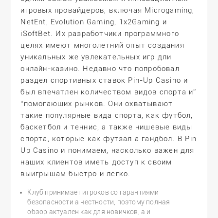
игровых провайдеров, включая Microgaming,
NetEnt, Evolution Gaming, 1x2Gaming и
iSoftBet. Их разработчики программного
целях имеют многолетний опыт создания
уникальных же увлекательных игр дли
онлайн-казино. Недавно что попробовал
раздел спортивных ставок Pin-Up Casino и
был впечатлен количеством видов спорта и”
“помогающих рынков. Они охватывают
такие популярные вида спорта, как футбол,
баскетбол и теннис, а также нишевые виды
спорта, которые как футзал а гандбол. В Pin
Up Casino и понимаем, насколько важен для
наших клиентов иметь доступ к своим
выигрышам быстро и легко.
Клуб принимает игроков со гарантиями
безопасности а честности, поэтому полная
обзор актуален как для новичков, а и