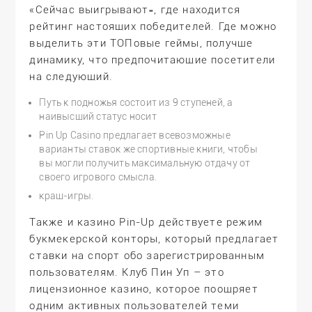
«Сейчас выигрывают», где находится
рейтинг настоящих победителей. Где можно
выделить эти ТОПовые геймы, получше
динамику, что предпочитающие посетители
на следующий.
Путь к подножья состоит из 9 ступеней, а
наивысший статус носит
Pin Up Casino предлагает всевозможные
варианты ставок же спортивные книги, чтобы
вы могли получить максимальную отдачу от
своего игрового смысла.
краш-игры.
Также и казино Pin-Up действуете режим
букмекерской конторы, который предлагает
ставки на спорт обо зарегистрированным
пользователям. Клуб Пин Уп – это
лицензионное казино, которое поощряет
одним активных пользователей теми