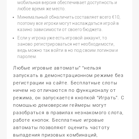
мобильная версия обеспечивает доступность и
любое время же место.
Минимальный обналичить составляет всего €10,
поэтому все игроки могут наслаждаться игрой в
казино зависимости от своего бюджета.
Если у игрока уже есть игровой аккаунт, то
заново регистрироваться нет необходимости,
ведь можно так войти в но под своим логином и
паролем.
Любые игровые автоматы” “нельзя
запускать в демонстрационном режиме без
регистрации на сайте. Бесплатные слоты
ничем но отличаются по функционалу от
режима, он запускается кнопкой “Играть”. С
помощью демоверсии геймеры могут
разобраться в правилах незнакомого слота,
работе кнопок. Бесплатные игровые
автоматы позволяют оценить частоту
выпадения призовых комбинаций,