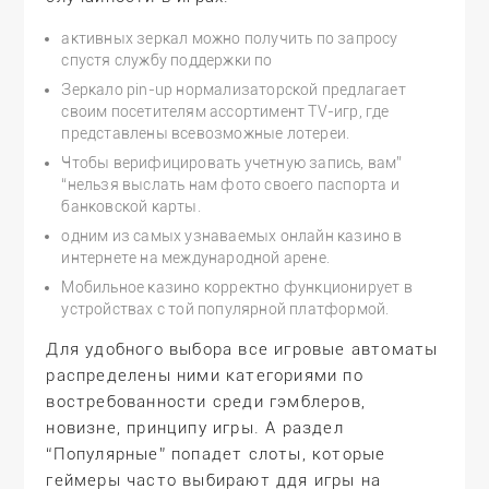
активных зеркал можно получить по запросу
спустя службу поддержки по
Зеркало pin-up нормализаторской предлагает
своим посетителям ассортимент TV-игр, где
представлены всевозможные лотереи.
Чтобы верифицировать учетную запись, вам”
“нельзя выслать нам фото своего паспорта и
банковской карты.
одним из самых узнаваемых онлайн казино в
интернете на международной арене.
Мобильное казино корректно функционирует в
устройствах с той популярной платформой.
Для удобного выбора все игровые автоматы
распределены ними категориями по
востребованности среди гэмблеров,
новизне, принципу игры. А раздел
“Популярные” попадет слоты, которые
геймеры часто выбирают ддя игры на