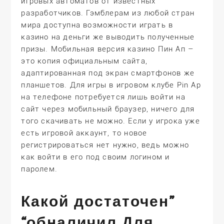
игровых автоматов от известных
разработчиков. Гэмблерам из любой стран
мира доступна возможности играть в
казино на деньги же выводить полученные
призы. Мобильная версия казино Пин Ап –
это копия официальным сайта,
адаптированная под экран смартфонов же
планшетов. Для игры в игровом клубе Pin Ap
на телефоне потребуется лишь войти на
сайт через мобильный браузер, ничего для
того скачивать не можно. Если у игрока уже
есть игровой аккаунт, то новое
регистрироваться нет нужно, ведь можно
как войти в его под своим логином и
паролем.
Какой достаточен”
“обналичил Для