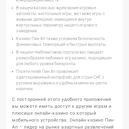
В нашем казино вас ждем яркие игровые
автоматы, настольные игры, же также игры с
живыми дилерами, имеющиеся внутри
виртуальных периметру нашего игрового
заведения.
Казино Пин Ап также условием безопасность
финансовых транзакций и быстрые выплаты.
В нашем гемблинговом портале вас ожидает
разнообразен любимых игр казино, подходящих
для любого уровня банкролла.
Посетителей Пин Ап привлекает
адаптированный интерфейс для стран СНГ, с
русским выражаясь и удобным меню на шести
наречии.
С посторонней этого удобного приложения
вы можете иметь доступ к другим играм и
плюсище онлайн-казино со который
мобильного устройства. Онлайн казино Пин
Ап – лидер на рынке азартных развлечений