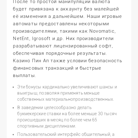
После то простой манипуляции валюта
будет привязана к аккаунту без малейшей
её изменения а дальнейшем. Наши игровые
автоматы предоставлены некоторыми
производителями, такими как Novomatic,
NetEnt, Igrosoft и др. Них производители
разрабатывают лицензированный софт,
обеспечивая порядочные результаты.
Казино Пин Ап также условии безопасность
финансовых транзакций и быстрые
выплаты.
Эти бонусы кардинально увеличивают шансы и
выигрыш, позволяя применять меньше
собственных материальнопроизводственных.
В заведении целесообразно делать
букмекерские ставки на более меньше 30 тысяч
происшедших в месяц по более чем 65
спортивным дисциплинами.
Пользовательский интерфейс общительный, а