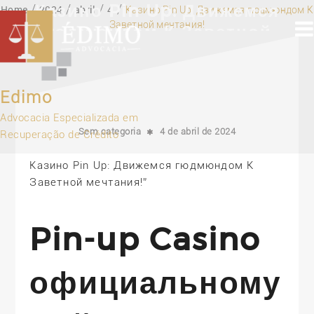
Skip
Казино Pin Up: Движемся
Home
2024
abril
4
Казино Pin Up: Движемся гюдмюндом К
to
Заветной мечтания!
гюдмюндом К Заветной
content
мечтания!
Edimo
Advocacia Especializada em
Sem categoria
4 de abril de 2024
Recuperação de Crédito
Казино Pin Up: Движемся гюдмюндом К
Заветной мечтания!”
Pin-up Casino
официальному