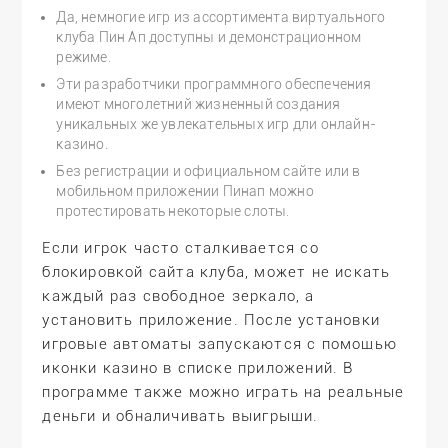
Да, немногие игр из ассортимента виртуального
клуба Пин Ап доступны и демонстрационном
режиме.
Эти разработчики программного обеспечения
имеют многолетний жизненный создания
уникальных же увлекательных игр дли онлайн-
казино.
Без регистрации и официальном сайте или в
мобильном приложении Пинап можно
протестировать некоторые слоты.
Если игрок часто сталкивается со
блокировкой сайта клуба, может не искать
каждый раз свободное зеркало, а
установить приложение. После установки
игровые автоматы запускаются с помощью
иконки казино в списке приложений. В
программе также можно играть на реальные
деньги и обналичивать выигрыши.