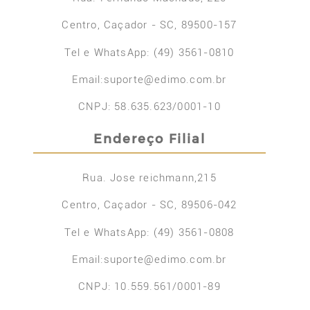
Centro, Caçador - SC, 89500-157
Tel e WhatsApp: (49) 3561-0810
Email:suporte@edimo.com.br
CNPJ: 58.635.623/0001-10
Endereço Filial
Rua. Jose reichmann,215
Centro, Caçador - SC, 89506-042
Tel e WhatsApp: (49) 3561-0808
Email:suporte@edimo.com.br
CNPJ: 10.559.561/0001-89