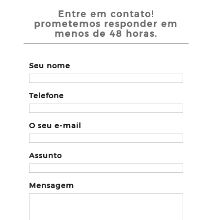
Entre em contato!
prometemos responder em
menos de 48 horas.
Seu nome
Telefone
O seu e-mail
Assunto
Mensagem