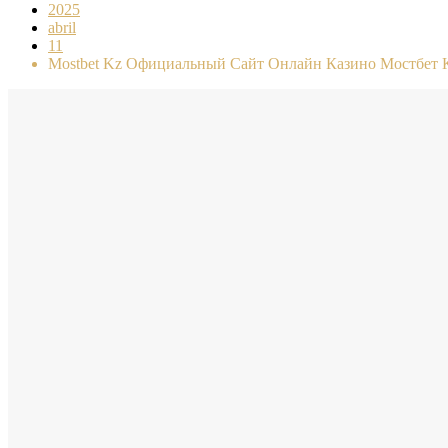
2025
abril
11
Mostbet Kz Официальный Сайт Онлайн Казино Мостбет 