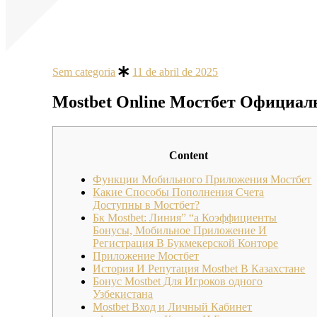
Sem categoria
11 de abril de 2025
Mostbet Online Мостбет Официа
Content
Функции Мобильного Приложения Мостбет
Какие Способы Пополнения Счета
Доступны в Мостбет?
Бк Mostbet: Линия” “а Коэффициенты
Бонусы, Мобильное Приложение И
Регистрация В Букмекерской Конторе
Приложение Мостбет
История И Репутация Mostbet В Казахстане
Бонус Mostbet Для Игроков одного
Узбекистана
Mostbet Вход и Личный Кабинет