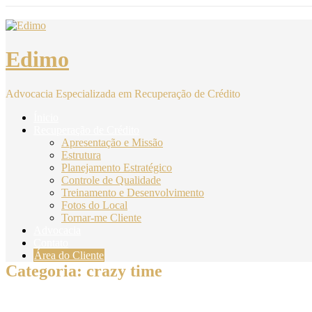
Skip
to
content
Edimo
Advocacia Especializada em Recuperação de Crédito
Ínicio
Recuperação de Crédito
Apresentação e Missão
Estrutura
Planejamento Estratégico
Controle de Qualidade
Treinamento e Desenvolvimento
Fotos do Local
Tornar-me Cliente
Advocacia
Contato
Área do Cliente
Categoria:
crazy time